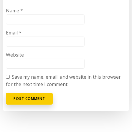
Name
*
Email
*
Website
Save my name, email, and website in this browser
for the next time I comment.