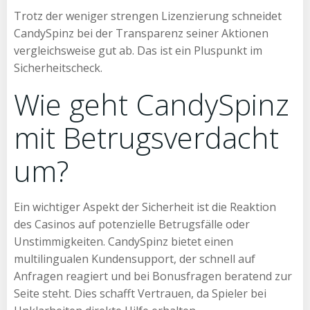
Trotz der weniger strengen Lizenzierung schneidet
CandySpinz bei der Transparenz seiner Aktionen
vergleichsweise gut ab. Das ist ein Pluspunkt im
Sicherheitscheck.
Wie geht CandySpinz
mit Betrugsverdacht
um?
Ein wichtiger Aspekt der Sicherheit ist die Reaktion
des Casinos auf potenzielle Betrugsfälle oder
Unstimmigkeiten. CandySpinz bietet einen
multilingualen Kundensupport, der schnell auf
Anfragen reagiert und bei Bonusfragen beratend zur
Seite steht. Dies schafft Vertrauen, da Spieler bei