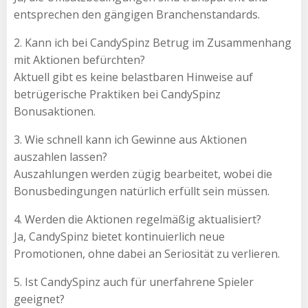
entsprechen den gängigen Branchenstandards.
2. Kann ich bei CandySpinz Betrug im Zusammenhang
mit Aktionen befürchten?
Aktuell gibt es keine belastbaren Hinweise auf
betrügerische Praktiken bei CandySpinz
Bonusaktionen.
3. Wie schnell kann ich Gewinne aus Aktionen
auszahlen lassen?
Auszahlungen werden zügig bearbeitet, wobei die
Bonusbedingungen natürlich erfüllt sein müssen.
4. Werden die Aktionen regelmäßig aktualisiert?
Ja, CandySpinz bietet kontinuierlich neue
Promotionen, ohne dabei an Seriosität zu verlieren.
5. Ist CandySpinz auch für unerfahrene Spieler
geeignet?