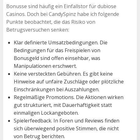
Bonusse sind häufig ein Einfallstor für dubiose
Casinos. Doch bei CandySpinz habe ich folgende
Punkte beobachtet, die das Risiko von
Betrugsversuchen senken:
Klar definierte Umsatzbedingungen. Die
Bedingungen für das Freispielen von
Bonusgeld sind offen einsehbar, was
Manipulationen erschwert.
Keine versteckten Gebühren. Es gibt keine
Hinweise auf unfaire Zuschläge oder plötzliche
Einschränkungen bei Auszahlungen.
Regelmäßige Promotions. Die Aktionen wirken
gut strukturiert, mit Dauerhaftigkeit statt
einmaligen Lockangeboten.
Spielerfeedback. In Foren und Reviews finden
sich überwiegend positive Stimmen, die nicht
von Betrug berichten.