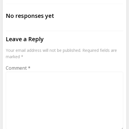
No responses yet
Leave a Reply
Your email address will not be published.
Required fields are
marked
*
Comment
*