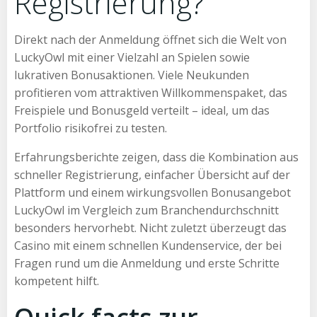
Registrierung?
Direkt nach der Anmeldung öffnet sich die Welt von
LuckyOwl mit einer Vielzahl an Spielen sowie
lukrativen Bonusaktionen. Viele Neukunden
profitieren vom attraktiven Willkommenspaket, das
Freispiele und Bonusgeld verteilt – ideal, um das
Portfolio risikofrei zu testen.
Erfahrungsberichte zeigen, dass die Kombination aus
schneller Registrierung, einfacher Übersicht auf der
Plattform und einem wirkungsvollen Bonusangebot
LuckyOwl im Vergleich zum Branchendurchschnitt
besonders hervorhebt. Nicht zuletzt überzeugt das
Casino mit einem schnellen Kundenservice, der bei
Fragen rund um die Anmeldung und erste Schritte
kompetent hilft.