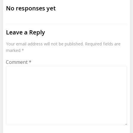
No responses yet
Leave a Reply
Your email address will not be published.
Required fields are
marked
*
Comment
*