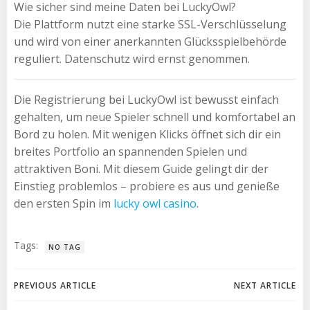
Wie sicher sind meine Daten bei LuckyOwl?
Die Plattform nutzt eine starke SSL-Verschlüsselung
und wird von einer anerkannten Glücksspielbehörde
reguliert. Datenschutz wird ernst genommen.
Die Registrierung bei LuckyOwl ist bewusst einfach
gehalten, um neue Spieler schnell und komfortabel an
Bord zu holen. Mit wenigen Klicks öffnet sich dir ein
breites Portfolio an spannenden Spielen und
attraktiven Boni. Mit diesem Guide gelingt dir der
Einstieg problemlos – probiere es aus und genieße
den ersten Spin im
lucky owl casino
.
Tags:
NO TAG
PREVIOUS ARTICLE
NEXT ARTICLE