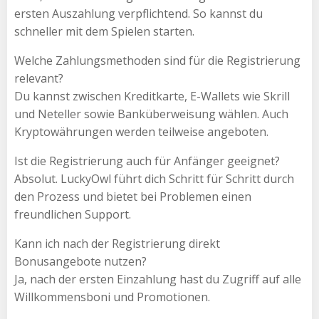
ersten Auszahlung verpflichtend. So kannst du
schneller mit dem Spielen starten.
Welche Zahlungsmethoden sind für die Registrierung
relevant?
Du kannst zwischen Kreditkarte, E-Wallets wie Skrill
und Neteller sowie Banküberweisung wählen. Auch
Kryptowährungen werden teilweise angeboten.
Ist die Registrierung auch für Anfänger geeignet?
Absolut. LuckyOwl führt dich Schritt für Schritt durch
den Prozess und bietet bei Problemen einen
freundlichen Support.
Kann ich nach der Registrierung direkt
Bonusangebote nutzen?
Ja, nach der ersten Einzahlung hast du Zugriff auf alle
Willkommensboni und Promotionen.