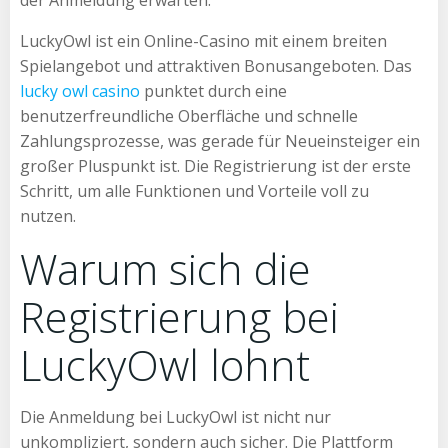
LuckyOwl ist ein Online-Casino mit einem breiten
Spielangebot und attraktiven Bonusangeboten. Das
lucky owl casino
punktet durch eine
benutzerfreundliche Oberfläche und schnelle
Zahlungsprozesse, was gerade für Neueinsteiger ein
großer Pluspunkt ist. Die Registrierung ist der erste
Schritt, um alle Funktionen und Vorteile voll zu
nutzen.
Warum sich die
Registrierung bei
LuckyOwl lohnt
Die Anmeldung bei LuckyOwl ist nicht nur
unkompliziert, sondern auch sicher. Die Plattform