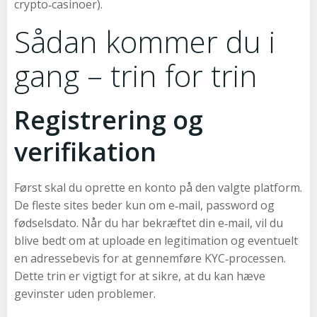
crypto‑casinoer).
Sådan kommer du i
gang – trin for trin
Registrering og
verifikation
Først skal du oprette en konto på den valgte platform.
De fleste sites beder kun om e‑mail, password og
fødselsdato. Når du har bekræftet din e‑mail, vil du
blive bedt om at uploade en legitimation og eventuelt
en adressebevis for at gennemføre KYC‑processen.
Dette trin er vigtigt for at sikre, at du kan hæve
gevinster uden problemer.