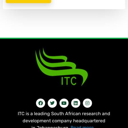
ITC is a leading South African research and
development company headquartered
Read more…
in Johannesburg.