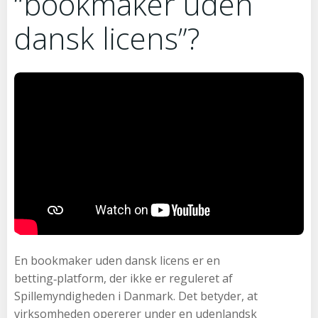
“bookmaker uden
dansk licens”?
En bookmaker uden dansk licens er en
betting‑platform, der ikke er reguleret af
Spillemyndigheden i Danmark. Det betyder, at
virksomheden opererer under en udenlandsk