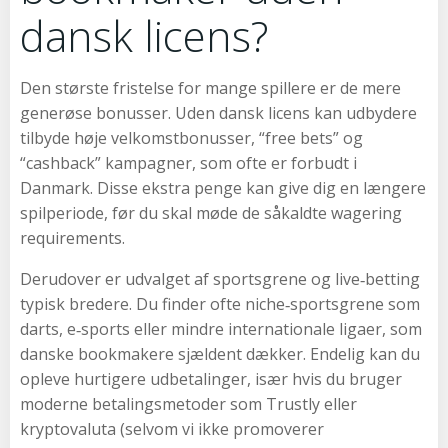
dansk licens?
Den største fristelse for mange spillere er de mere
generøse bonusser. Uden dansk licens kan udbydere
tilbyde høje velkomstbonusser, “free bets” og
“cashback” kampagner, som ofte er forbudt i
Danmark. Disse ekstra penge kan give dig en længere
spilperiode, før du skal møde de såkaldte wagering
requirements.
Derudover er udvalget af sportsgrene og live‑betting
typisk bredere. Du finder ofte niche‑sportsgrene som
darts, e‑sports eller mindre internationale ligaer, som
danske bookmakere sjældent dækker. Endelig kan du
opleve hurtigere udbetalinger, især hvis du bruger
moderne betalingsmetoder som Trustly eller
kryptovaluta (selvom vi ikke promoverer