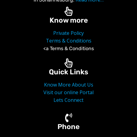
Know more
Private Policy
Terms & Conditions
<a Terms & Conditions
Quick Links
Know More About Us
Visit our online Portal
Lets Connect
Phone