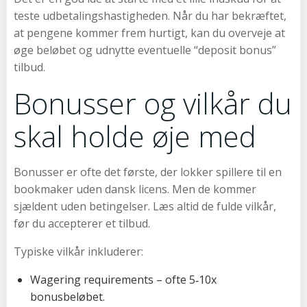
teste udbetalingshastigheden. Når du har bekræftet,
at pengene kommer frem hurtigt, kan du overveje at
øge beløbet og udnytte eventuelle “deposit bonus”
tilbud.
Bonusser og vilkår du
skal holde øje med
Bonusser er ofte det første, der lokker spillere til en
bookmaker uden dansk licens. Men de kommer
sjældent uden betingelser. Læs altid de fulde vilkår,
før du accepterer et tilbud.
Typiske vilkår inkluderer:
Wagering requirements – ofte 5‑10x
bonusbeløbet.